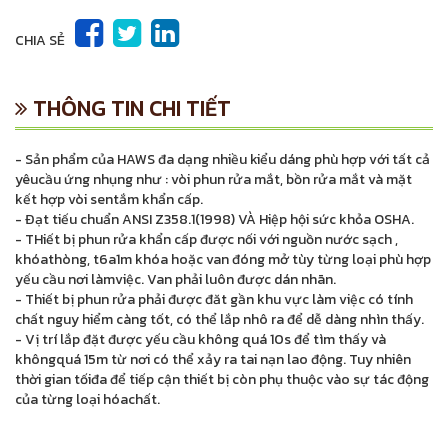
CHIA SẺ
THÔNG TIN CHI TIẾT
- Sản phẩm của HAWS đa dạng nhiều kiểu dáng phù hợp với tất cả
yêucầu ứng nhụng như : vòi phun rửa mắt, bồn rửa mắt và mặt
kết hợp vòi sentắm khẩn cấp.
- Đạt tiếu chuẩn ANSI Z358.1(1998) VÀ Hiệp hội sức khỏa OSHA.
- THiết bị phun rửa khẩn cấp được nối với nguồn nước sạch ,
khóathòng, t6a1m khóa hoặc van đóng mở tùy từng loại phù hợp
yếu cầu nơi làmviệc. Van phải luôn được dán nhãn.
- Thiết bị phun rửa phải được đăt gần khu vực làm việc có tính
chất nguy hiểm càng tốt, có thể lắp nhô ra để dễ dàng nhìn thấy.
- Vị trí lắp đặt được yếu cầu không quá 10s để tìm thấy và
khôngquá 15m từ nơi có thể xảy ra tai nạn lao động. Tuy nhiên
thời gian tốiđa để tiếp cận thiết bị còn phụ thuộc vào sự tác động
của từng loại hóachất.