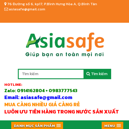
76 Đường số 6, kp17, P.Bình Hưng Hòa A, Q.Bình Tân
asiasafe@gmail.com
Tìm kiếm
HOTLINE:
Zalo:
0914162804 + 0983777543
Email: asiasafe@gmail.com
MUA CÀNG NHIỀU GIÁ CÀNG RẺ
LUÔN ƯU TIÊN HÀNG TRONG NƯỚC SẢN XUẤT
DANH MỤC SẢN PHẨM
MENU