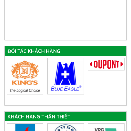
ĐỐI TÁC KHÁCH HÀNG
KHÁCH HÀNG THÂN THIẾT