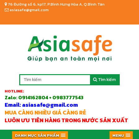
76 Đường số 6, kp17, P.Bình Hưng Hòa A, Q.Bình Tân
asiasafe@gmail.com
Tìm kiếm
HOTLINE:
Zalo:
0914162804 + 0983777543
Email: asiasafe@gmail.com
MUA CÀNG NHIỀU GIÁ CÀNG RẺ
LUÔN ƯU TIÊN HÀNG TRONG NƯỚC SẢN XUẤT
DANH MỤC SẢN PHẨM
MENU