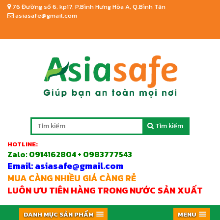
76 Đường số 6, kp17, P.Bình Hưng Hòa A, Q.Bình Tân
asiasafe@gmail.com
Tìm kiếm
HOTLINE:
Zalo:
0914162804 + 0983777543
Email: asiasafe@gmail.com
MUA CÀNG NHIỀU GIÁ CÀNG RẺ
LUÔN ƯU TIÊN HÀNG TRONG NƯỚC SẢN XUẤT
DANH MỤC SẢN PHẨM
MENU