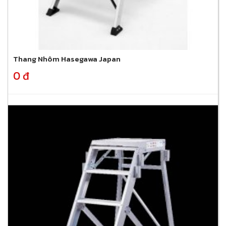
Thang Nhôm Hasegawa Japan
0 đ