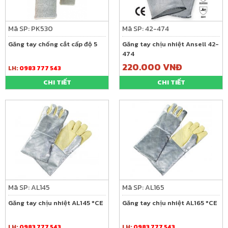
Mã SP: PK530
Mã SP: 42-474
Găng tay chống cắt cấp độ 5
Găng tay chịu nhiệt Ansell 42-
474
220.000 VNĐ
LH:
0983 777 543
CHI TIẾT
CHI TIẾT
Mã SP: AL145
Mã SP: AL165
Găng tay chịu nhiệt AL145 *CE
Găng tay chịu nhiệt AL165 *CE
LH:
0983 777 543
LH:
0983 777 543