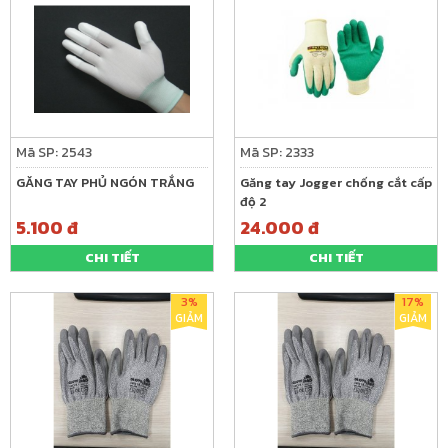
Mã SP: 2543
Mã SP: 2333
GĂNG TAY PHỦ NGÓN TRẮNG
Găng tay Jogger chống cắt cấp
độ 2
5.100 đ
24.000 đ
CHI TIẾT
CHI TIẾT
3%
17%
GIẢM
GIẢM