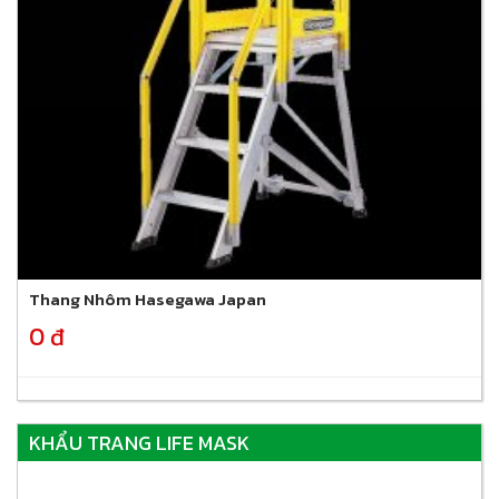
Thang Nhôm Hasegawa Japan
0 đ
KHẨU TRANG LIFE MASK