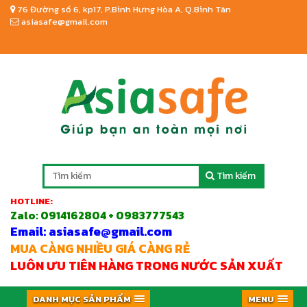
76 Đường số 6, kp17, P.Bình Hưng Hòa A, Q.Bình Tân
asiasafe@gmail.com
Tìm kiếm
HOTLINE:
Zalo:
0914162804 + 0983777543
Email: asiasafe@gmail.com
MUA CÀNG NHIỀU GIÁ CÀNG RẺ
LUÔN ƯU TIÊN HÀNG TRONG NƯỚC SẢN XUẤT
DANH MỤC SẢN PHẨM
MENU