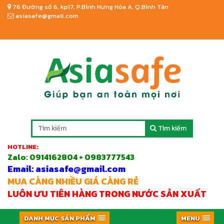
76 Đường số 6, kp17, P.Bình Hưng Hòa A, Q.Bình Tân
asiasafe@gmail.com
Tìm kiếm
HOTLINE:
Zalo:
0914162804 + 0983777543
Email: asiasafe@gmail.com
MUA CÀNG NHIỀU GIÁ CÀNG RẺ
LUÔN ƯU TIÊN HÀNG TRONG NƯỚC SẢN XUẤT
DANH MỤC SẢN PHẨM
MENU