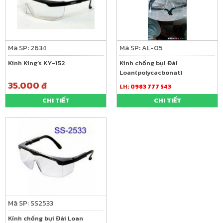
Mã SP: 2634
Mã SP: AL-05
Kính King’s KY-152
Kính chống bụi Đài
Loan(polycacbonat)
35.000 đ
LH:
0983 777 543
CHI TIẾT
CHI TIẾT
Mã SP: SS2533
Kính chống bụi Đài Loan