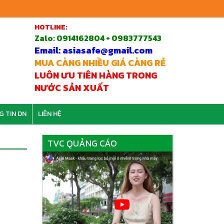
HOTLINE:
Zalo:
0914162804 + 0983777543
Email: asiasafe@gmail.com
MUA CÀNG NHIỀU GIÁ CÀNG RẺ
LUÔN ƯU TIÊN HÀNG TRONG
NƯỚC SẢN XUẤT
G TIN DN
LIÊN HỆ
TVC QUẢNG CÁO