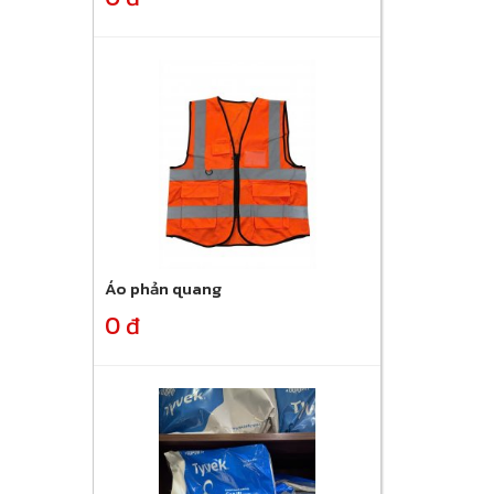
Áo phản quang
0 đ