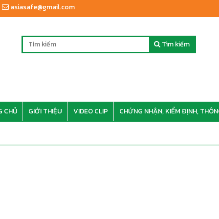
asiasafe@gmail.com
Tìm kiếm
G CHỦ
GIỚI THIỆU
VIDEO CLIP
CHỨNG NHẬN, KIỂM ĐỊNH, THÔN