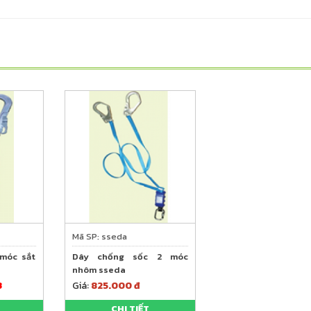
Mã SP: sseda
 móc sắt
Dây chống sốc 2 móc
nhôm sseda
3
Giá:
825.000 đ
CHI TIẾT