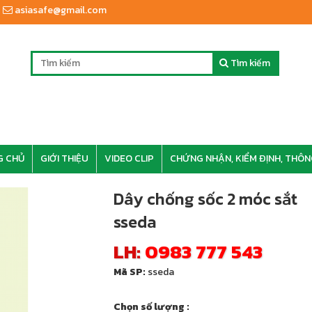
asiasafe@gmail.com
Tìm kiếm
G CHỦ
GIỚI THIỆU
VIDEO CLIP
CHỨNG NHẬN, KIỂM ĐỊNH, THÔN
Dây chống sốc 2 móc sắt
sseda
LH:
0983 777 543
Mã SP:
sseda
Chọn số lượng :