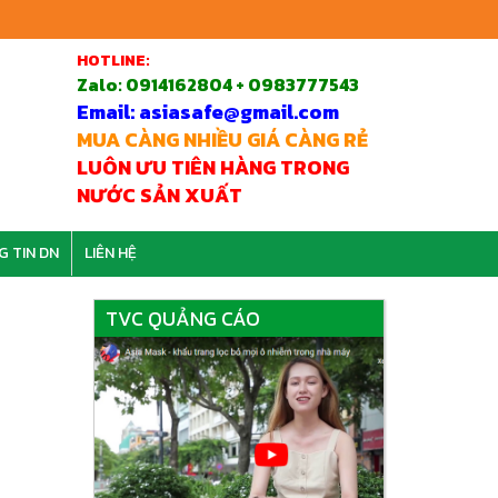
HOTLINE:
Zalo:
0914162804 + 0983777543
Email: asiasafe@gmail.com
MUA CÀNG NHIỀU GIÁ CÀNG RẺ
LUÔN ƯU TIÊN HÀNG TRONG
NƯỚC SẢN XUẤT
G TIN DN
LIÊN HỆ
TVC QUẢNG CÁO