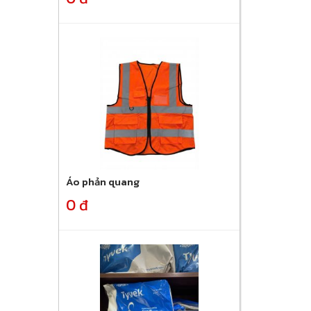
Áo phản quang
0 đ