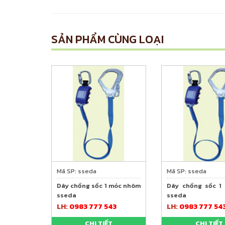
SẢN PHẨM CÙNG LOẠI
Mã SP: sseda
Mã SP: sseda
Dây chống sốc 1 móc nhôm
Dây chống sốc 1
sseda
sseda
LH:
0983 777 543
LH:
0983 777 54
CHI TIẾT
CHI TIẾT