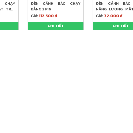
O CHẠY
ĐÈN CẢNH BÁO CHẠY
ĐÈN CẢNH BÁO
T TRỜI
BẰNG 2 PIN
NĂNG LƯỢNG MẶT
LOẠI BÉ
Giá:
112.500 đ
Giá:
72.000 đ
CHI TIẾT
CHI TIẾT