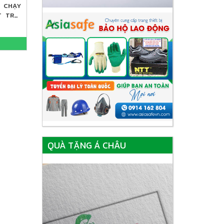
 CHẠY
 TRỜI
QUÀ TẶNG Á CHÂU