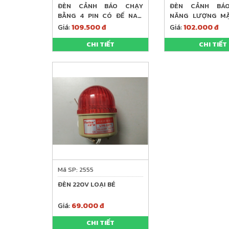
ĐÈN CẢNH BÁO CHẠY
ĐÈN CẢNH BÁ
BẰNG 4 PIN CÓ ĐẾ NAM
NĂNG LƯỢNG MẶ
CHÂM
LOẠI TO
Giá:
109.500 đ
Giá:
102.000 đ
CHI TIẾT
CHI TIẾT
Mã SP: 2555
ĐÈN 220V LOẠI BÉ
Giá:
69.000 đ
CHI TIẾT