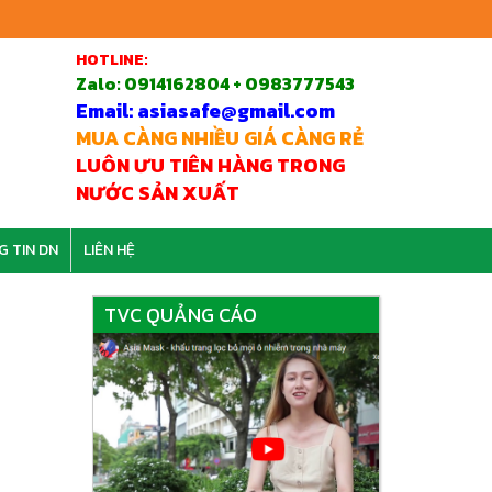
HOTLINE:
Zalo:
0914162804 + 0983777543
Email: asiasafe@gmail.com
MUA CÀNG NHIỀU GIÁ CÀNG RẺ
LUÔN ƯU TIÊN HÀNG TRONG
NƯỚC SẢN XUẤT
G TIN DN
LIÊN HỆ
TVC QUẢNG CÁO