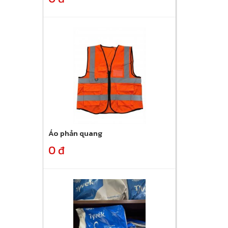
Áo phản quang
0 đ