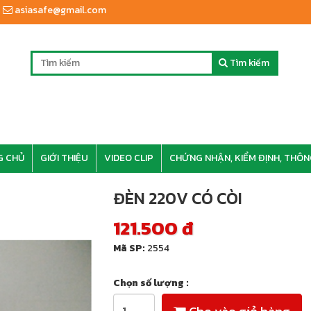
asiasafe@gmail.com
Tìm kiếm
G CHỦ
GIỚI THIỆU
VIDEO CLIP
CHỨNG NHẬN, KIỂM ĐỊNH, THÔN
ĐÈN 220V CÓ CÒI
121.500 đ
Mã SP:
2554
Chọn số lượng :