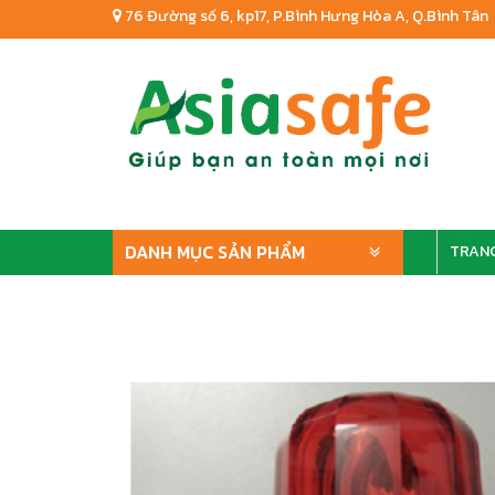
76 Đường số 6, kp17, P.Bình Hưng Hòa A, Q.Bình Tân
DANH MỤC SẢN PHẨM
TRAN