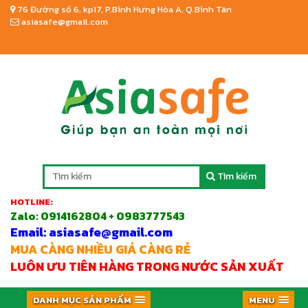
76 Đường số 6, kp17, P.Bình Hưng Hòa A, Q.Bình Tân
asiasafe@gmail.com
Tìm kiếm
HOTLINE:
Zalo:
0914162804 + 0983777543
Email: asiasafe@gmail.com
MUA CÀNG NHIỀU GIÁ CÀNG RẺ
LUÔN ƯU TIÊN HÀNG TRONG NƯỚC SẢN XUẤT
DANH MỤC SẢN PHẨM
MENU