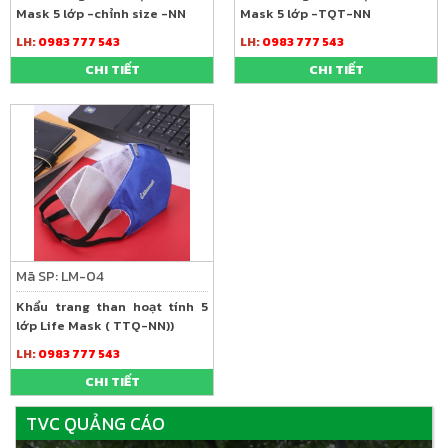
Mask 5 lớp -chỉnh size -NN
Mask 5 lớp -TQT-NN
LH:
0983 777 543
LH:
0983 777 543
CHI TIẾT
CHI TIẾT
Mã SP: LM-04
Khẩu trang than hoạt tính 5
lớp Life Mask ( TTQ-NN))
LH:
0983 777 543
CHI TIẾT
TVC QUẢNG CÁO