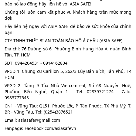
bảo hộ lao động hãy liên hệ với ASIA SAFE!
Chúng tôi luôn cam kết phục vụ khách hàng trên mức mong 
đợi!
Hãy liên hệ ngay với ASIA SAFE để bảo vệ sức khỏe của chính 
bạn!
CTY TNHH THIẾT BỊ AN TOÀN BẢO HỘ Á CHÂU (ASIA SAFE)
Địa chỉ: 76 Đường số 6, Phường Bình Hưng Hòa A, quận Bình 
Tân, TP. HCM
SĐT: 0944204531 - 0914162804
VPGD 1: Chung cư Carillon 5, 262/3 Lũy Bán Bích, Tân Phú, TP. 
HCM
VPGD 2: Tầng 9 Tòa Nhà Vietcomreal, Số 68 Nguyễn Huệ, 
Phường Bến Nghé, Quận 1 - Tel: 02839721274 - Zalo: 
0983777543
CN1 - Vũng Tàu: QL51, Phước Lộc, P. Tân Phước, TX Phú Mỹ, T. 
BR - Vũng Tàu, Tel: (0254)3876521
Email: asiasafe@gmail.com
Fanpage: 
Facebook.com/asiasafevn