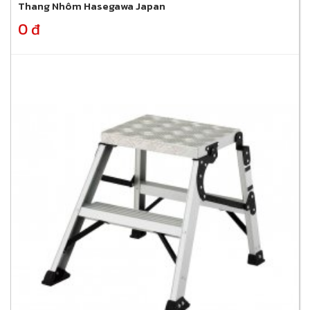
Thang Nhôm Hasegawa Japan
0 đ