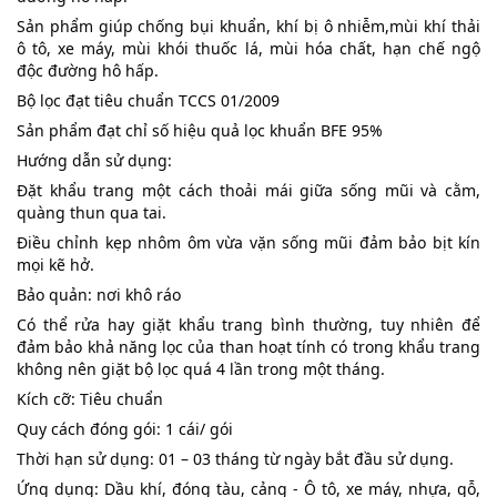
Sản phẩm giúp chống bụi khuẩn, khí bị ô nhiễm,mùi khí thải 
ô tô, xe máy, mùi khói thuốc lá, mùi hóa chất, hạn chế ngộ 
độc đường hô hấp.
Bộ lọc đạt tiêu chuẩn TCCS 01/2009
Sản phẩm đạt chỉ số hiệu quả lọc khuẩn BFE 95%
Hướng dẫn sử dụng:
Đặt khẩu trang một cách thoải mái giữa sống mũi và cằm, 
quàng thun qua tai.
Điều chỉnh kẹp nhôm ôm vừa vặn sống mũi đảm bảo bịt kín 
mọi kẽ hở.
Bảo quản: nơi khô ráo
Có thể rửa hay giặt khẩu trang bình thường, tuy nhiên để 
đảm bảo khả năng lọc của than hoạt tính có trong khẩu trang 
không nên giặt bộ lọc quá 4 lần trong một tháng.
Kích cỡ: Tiêu chuẩn
Quy cách đóng gói: 1 cái/ gói
Thời hạn sử dụng: 01 – 03 tháng từ ngày bắt đầu sử dụng.
Ứng dụng: Dầu khí, đóng tàu, cảng - Ô tô, xe máy, nhựa, gỗ, 