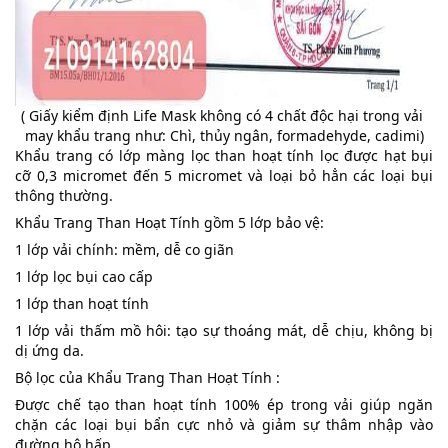
( Giấy kiểm định Life Mask không có 4 chất độc hại trong vải 
may khẩu trang như: Chì, thủy ngân, formadehyde, cadimi)
Khẩu trang có lớp màng lọc than hoạt tính lọc được hạt bụi 
cỡ 0,3 micromet đến 5 micromet và loại bỏ hẳn các loại bụi 
thông thường.
Khẩu Trang Than Hoạt Tính gồm 5 lớp bảo vệ:
1 lớp vải chính: mềm, dễ co giãn
1 lớp lọc bụi cao cấp
1 lớp than hoạt tính
1 lớp vải thấm mồ hôi: tạo sự thoáng mát, dễ chịu, không bị 
dị ứng da.
Bộ lọc của Khẩu Trang Than Hoạt Tính :
Được chế tạo than hoạt tính 100% ép trong vải giúp ngăn 
chặn các loại bụi bẩn cực nhỏ và giảm sự thâm nhập vào 
đường hô hấp.