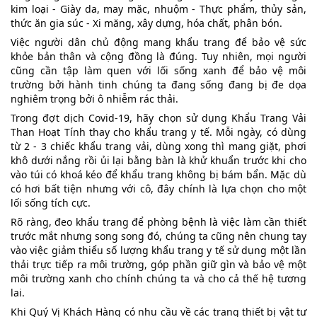
kim loại - Giày da, may mặc, nhuộm - Thực phẩm, thủy sản, 
thức ăn gia súc - Xi măng, xây dựng, hóa chất, phân bón.
Việc người dân chủ động mang khẩu trang để bảo vệ sức 
khỏe bản thân và cộng đồng là đúng. Tuy nhiên, mọi người 
cũng cần tập làm quen với lối sống xanh để bảo vệ môi 
trường bởi hành tinh chúng ta đang sống đang bị đe dọa 
nghiêm trọng bởi ô nhiễm rác thải.
Trong đợt dịch Covid-19, hãy chọn sử dụng Khẩu Trang Vải 
Than Hoạt Tính thay cho khẩu trang y tế. Mỗi ngày, có dùng 
từ 2 - 3 chiếc khẩu trang vải, dùng xong thì mang giặt, phơi 
khô dưới nắng rồi ủi lại bằng bàn là khử khuẩn trước khi cho 
vào túi có khoá kéo để khẩu trang không bị bám bẩn. Mặc dù 
có hơi bất tiện nhưng với cô, đây chính là lựa chọn cho một 
lối sống tích cực.
Rõ ràng, đeo khẩu trang để phòng bệnh là việc làm cần thiết 
trước mắt nhưng song song đó, chúng ta cũng nên chung tay 
vào việc giảm thiểu số lượng khẩu trang y tế sử dụng một lần 
thải trực tiếp ra môi trường, góp phần giữ gìn và bảo vệ một 
môi trường xanh cho chính chúng ta và cho cả thế hệ tương 
lai.
Khi Quý Vị Khách Hàng có nhu cầu về các trang thiết bị vật tư 