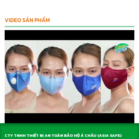
VIDEO SẢN PHẨM
CTY TNHH THIẾT BỊ AN TOÀN BẢO HỘ Á CHÂU (ASIA SAFE)