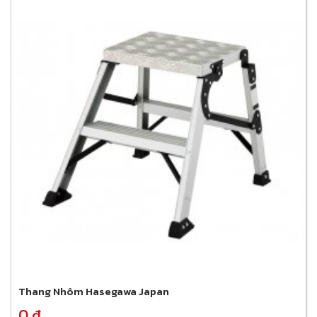
Thang Nhôm Hasegawa Japan
0 đ