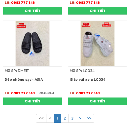
LH:
0983 777 543
LH:
0983 777 543
CHI TIẾT
CHI TIẾT
Mã SP: DME111
Mã SP: LC034
Dép phòng sạch ASIA
Giày vải asia LC034
LH:
0983 777 543
70.000 đ
LH:
0983 777 543
CHI TIẾT
CHI TIẾT
<<
<
1
2
3
>
>>