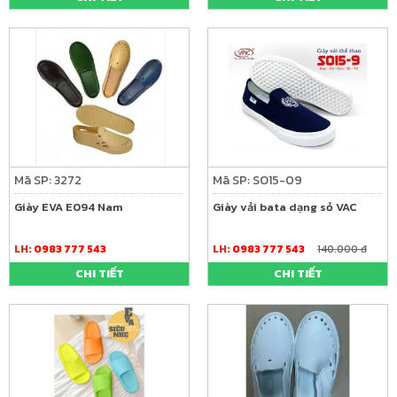
Mã SP: 3272
Mã SP: SO15-09
Giày EVA E094 Nam
Giày vải bata dạng sỏ VAC
LH:
0983 777 543
LH:
0983 777 543
140.000 đ
CHI TIẾT
CHI TIẾT