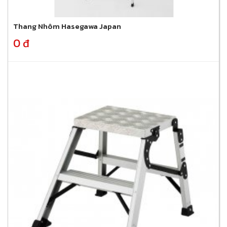
Thang Nhôm Hasegawa Japan
0 đ