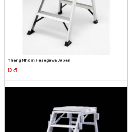
Thang Nhôm Hasegawa Japan
0 đ