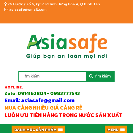
76 Đường số 6, kp17, P.Bình Hưng Hòa A, Q.Bình Tân
asiasafe@gmail.com
Tìm kiếm
HOTLINE:
Zalo:
0914162804 + 0983777543
Email: asiasafe@gmail.com
MUA CÀNG NHIỀU GIÁ CÀNG RẺ
LUÔN ƯU TIÊN HÀNG TRONG NƯỚC SẢN XUẤT
DANH MỤC SẢN PHẨM
MENU