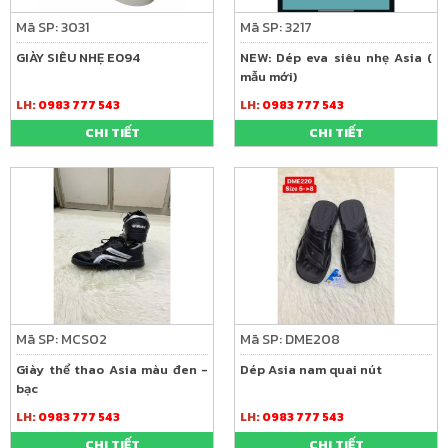
Mã SP: 3031
Mã SP: 3217
GIÀY SIÊU NHẸ E094
NEW: Dép eva siêu nhẹ Asia (
mẫu mới)
LH:
0983 777 543
LH:
0983 777 543
CHI TIẾT
CHI TIẾT
Mã SP: MCS02
Mã SP: DME208
Giày thể thao Asia màu đen -
Dép Asia nam quai nút
bạc
LH:
0983 777 543
LH:
0983 777 543
CHI TIẾT
CHI TIẾT