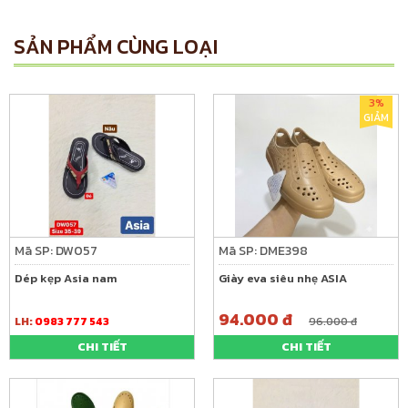
SẢN PHẨM CÙNG LOẠI
3%
GIẢM
Mã SP: DW057
Mã SP: DME398
Dép kẹp Asia nam
Giày eva siêu nhẹ ASIA
94.000 đ
LH:
0983 777 543
96.000 đ
CHI TIẾT
CHI TIẾT