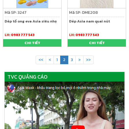
Mã SP: 3247
Mã SP: DME208
Dép tổ ong eva Asia siêu nhẹ
Dép Asia nam quai nút
LH:
0983 777 543
LH:
0983 777 543
CHI TIẾT
CHI TIẾT
<<
<
1
2
3
>
>>
TVC QUẢNG CÁO