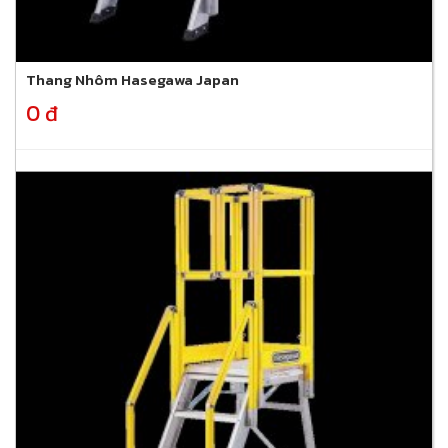
Thang Nhôm Hasegawa Japan
0 đ