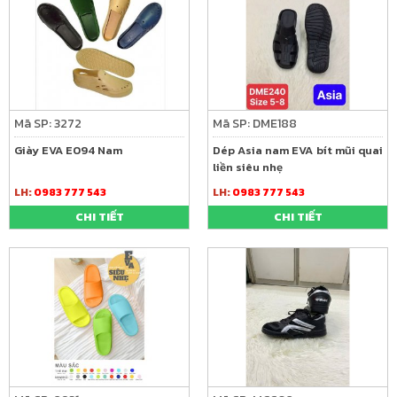
Mã SP: 3272
Mã SP: DME188
Giày EVA E094 Nam
Dép Asia nam EVA bít mũi quai
liền siêu nhẹ
LH:
0983 777 543
LH:
0983 777 543
CHI TIẾT
CHI TIẾT