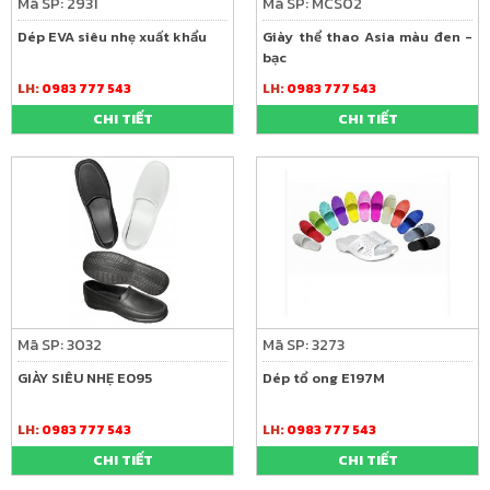
Mã SP: 2931
Mã SP: MCS02
Dép EVA siêu nhẹ xuất khẩu
Giày thể thao Asia màu đen -
bạc
LH:
0983 777 543
LH:
0983 777 543
CHI TIẾT
CHI TIẾT
Mã SP: 3032
Mã SP: 3273
GIÀY SIÊU NHẸ E095
Dép tổ ong E197M
LH:
0983 777 543
LH:
0983 777 543
CHI TIẾT
CHI TIẾT