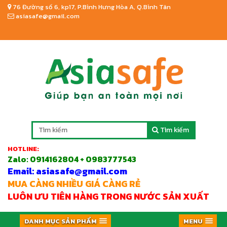
76 Đường số 6, kp17, P.Bình Hưng Hòa A, Q.Bình Tân
asiasafe@gmail.com
Tìm kiếm
HOTLINE:
Zalo:
0914162804 + 0983777543
Email: asiasafe@gmail.com
MUA CÀNG NHIỀU GIÁ CÀNG RẺ
LUÔN ƯU TIÊN HÀNG TRONG NƯỚC SẢN XUẤT
DANH MỤC SẢN PHẨM
MENU