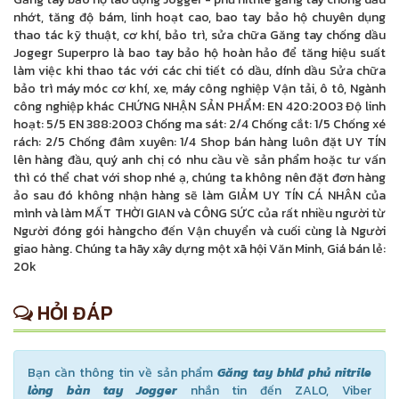
nhớt, tăng độ bám, linh hoạt cao, bao tay bảo hộ chuyên dụng
thao tác kỹ thuật, cơ khí, bảo trì, sửa chữa Găng tay chống dầu
Jogegr Superpro là bao tay bảo hộ hoàn hảo để tăng hiệu suất
làm việc khi thao tác với các chi tiết có dầu, dính dầu Sửa chữa
bảo trì máy móc cơ khí, xe, máy công nghiệp Vận tải, ô tô, Ngành
công nghiệp khác CHỨNG NHẬN SẢN PHẨM: EN 420:2003 Độ linh
hoạt: 5/5 EN 388:2003 Chống ma sát: 2/4 Chống cắt: 1/5 Chống xé
rách: 2/5 Chống đâm xuyên: 1/4 Shop bán hàng luôn đặt UY TÍN
lên hàng đầu, quý anh chị có nhu cầu về sản phẩm hoặc tư vấn
thì có thể chat với shop nhé ạ, chúng ta không nên đặt đơn hàng
ảo sau đó không nhận hàng sẽ làm GIẢM UY TÍN CÁ NHÂN của
mình và làm MẤT THỜI GIAN và CÔNG SỨC của rất nhiều người từ
Người đóng gói hàngcho đến Vận chuyển và cuối cùng là Người
giao hàng. Chúng ta hãy xây dựng một xã hội Văn Minh, Giá bán lẻ:
20k
HỎI ĐÁP
Bạn cần thông tin về sản phẩm
Găng tay bhlđ phủ nitrile
lòng bàn tay Jogger
nhắn tin đến ZALO, Viber