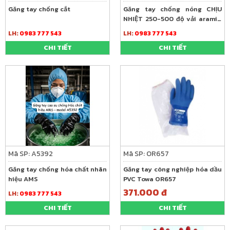
Găng tay chống cắt
Găng tay chống nóng CHỊU
NHIỆT 250-500 độ vải aramid
VIAN
LH:
0983 777 543
LH:
0983 777 543
CHI TIẾT
CHI TIẾT
Mã SP: A5392
Mã SP: OR657
Găng tay chống hóa chất nhãn
Găng tay công nghiệp hóa dầu
hiệu AMS
PVC Towa OR657
371.000 đ
LH:
0983 777 543
CHI TIẾT
CHI TIẾT