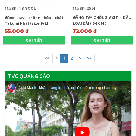
Mã SP: NB 800L
Mã SP: 2551
Găng tay chống hóa chất
GĂNG TAY CHỐNG AXIT - DẦU
Takumi Nhật (size 9/L)
LOẠI DÀI ( 54 CM )
55.000 đ
72.000 đ
CHI TIẾT
CHI TIẾT
<<
<
1
2
>
>>
TVC QUẢNG CÁO