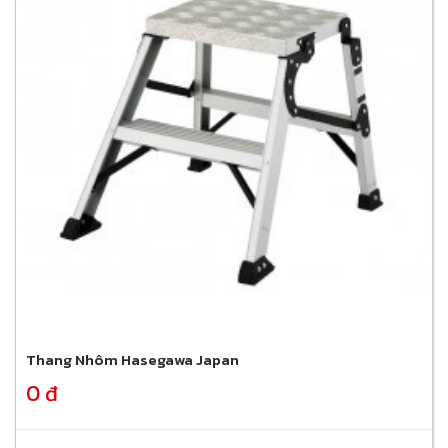
Thang Nhôm Hasegawa Japan
0 đ