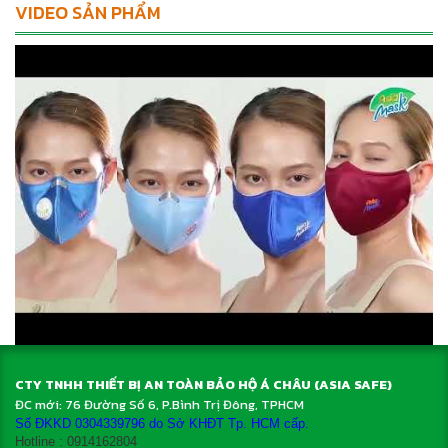
VIDEO SẢN PHẨM
CTY TNHH THIẾT BỊ AN TOÀN BẢO HỘ Á CHÂU (ASIA SAFE)
ĐC mới: 76 Đường Số 6, P.Bình Trị Đông, TPHCM
Số ĐKKD
0304339796
do Sở KHĐT Tp. HCM cấp.
Hotline : 0914162804