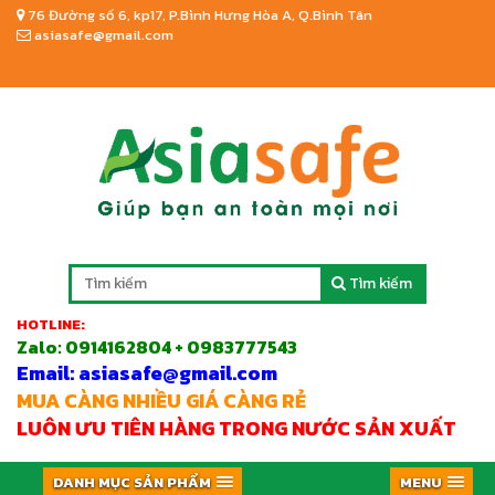
76 Đường số 6, kp17, P.Bình Hưng Hòa A, Q.Bình Tân
asiasafe@gmail.com
Tìm kiếm
HOTLINE:
Zalo:
0914162804 + 0983777543
Email: asiasafe@gmail.com
MUA CÀNG NHIỀU GIÁ CÀNG RẺ
LUÔN ƯU TIÊN HÀNG TRONG NƯỚC SẢN XUẤT
DANH MỤC SẢN PHẨM
MENU