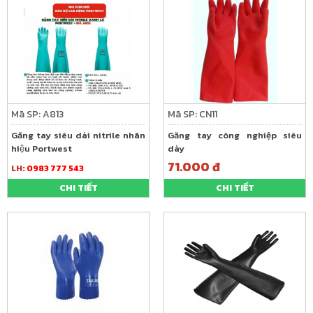
Mã SP: A813
Mã SP: CN11
Găng tay siêu dài nitrile nhãn
Găng tay công nghiệp siêu
hiệu Portwest
dày
71.000 đ
LH:
0983 777 543
CHI TIẾT
CHI TIẾT