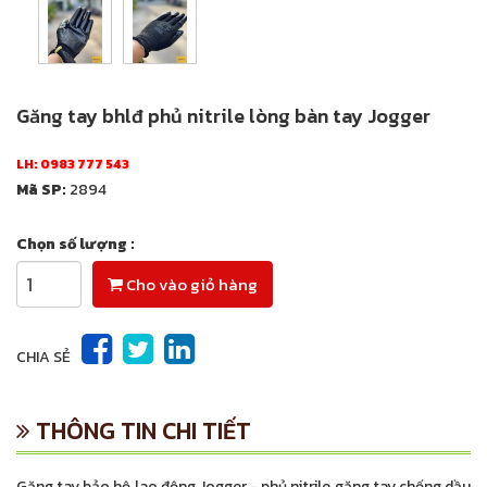
Găng tay bhlđ phủ nitrile lòng bàn tay Jogger
LH:
0983 777 543
Mã SP:
2894
Chọn số lượng :
Cho vào giỏ hàng
CHIA SẺ
THÔNG TIN CHI TIẾT
Găng tay bảo hộ lao động Jogger - phủ nitrile găng tay chống dầu