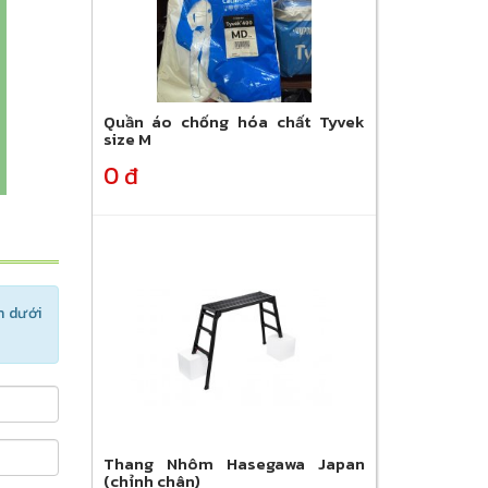
Quần áo chống hóa chất Tyvek
size M
0 đ
n dưới
Thang Nhôm Hasegawa Japan
(chỉnh chân)