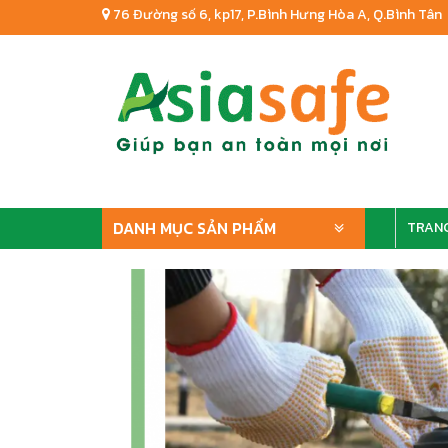
76 Đường số 6, kp17, P.Bình Hưng Hòa A, Q.Bình Tân
DANH MỤC SẢN PHẨM
TRAN