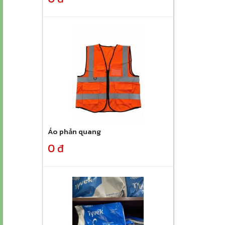
Áo phản quang
0 đ