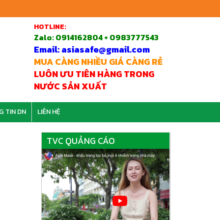
HOTLINE:
Zalo:
0914162804 + 0983777543
Email: asiasafe@gmail.com
MUA CÀNG NHIỀU GIÁ CÀNG RẺ
LUÔN ƯU TIÊN HÀNG TRONG
NƯỚC SẢN XUẤT
G TIN DN
LIÊN HỆ
TVC QUẢNG CÁO