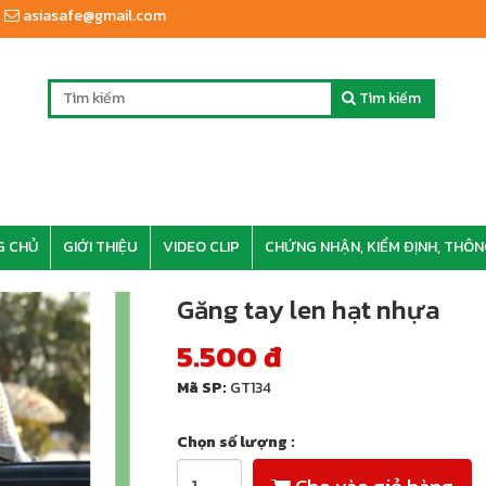
asiasafe@gmail.com
Tìm kiếm
G CHỦ
GIỚI THIỆU
VIDEO CLIP
CHỨNG NHẬN, KIỂM ĐỊNH, THÔN
Găng tay len hạt nhựa
5.500 đ
Mã SP:
GT134
Chọn số lượng :