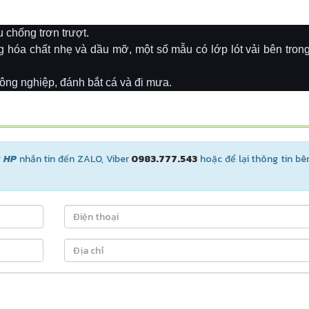
 chống trơn trượt.
g hóa chất nhẹ và dầu mỡ, một số mẫu có lớp lót vải bên tron
ông nghiệp, đánh bắt cá và đi mưa.
g HP
nhắn tin đến ZALO, Viber
0983.777.543
hoặc để lại thông tin bê