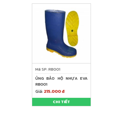
Mã SP: RB001
ỦNG BẢO HỘ NHỰA EVA
RB001
Giá:
215.000 đ
CHI TIẾT