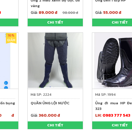
Ủng 2 màu xanh bộ đội, đế
Ủng đen 1 lớp HP
vàng
3
Giá:
89.000 đ
Giá:
55.000 đ
98.000 đ
CHI TIẾT
CHI TIẾT
16%
GIẢM
Mã SP: 2224
Mã SP: 1994
đến bụng
QUẦN ỦNG LỘI NƯỚC
Ủng đi mua HP Đe
323
000 đ
Giá:
360.000 đ
LH:
0983 777 543
CHI TIẾT
CHI TIẾT