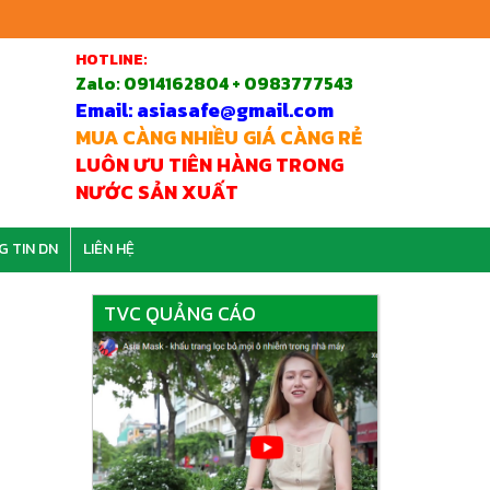
HOTLINE:
Zalo:
0914162804 + 0983777543
Email: asiasafe@gmail.com
MUA CÀNG NHIỀU GIÁ CÀNG RẺ
LUÔN ƯU TIÊN HÀNG TRONG
NƯỚC SẢN XUẤT
G TIN DN
LIÊN HỆ
TVC QUẢNG CÁO