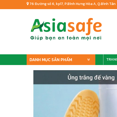
76 Đường số 6, kp17, P.Bình Hưng Hòa A, Q.Bình Tân
DANH MỤC SẢN PHẨM
TRAN