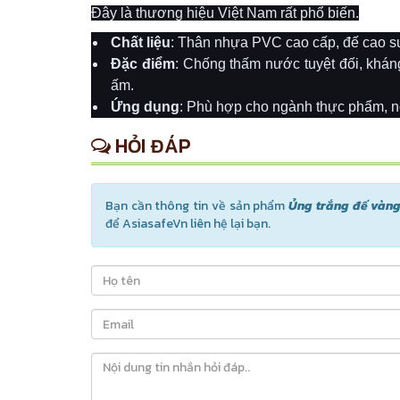
Đây là thương hiệu Việt Nam rất phổ biến.
Chất liệu
: Thân nhựa PVC cao cấp, đế cao su
Đặc điểm
: Chống thấm nước tuyệt đối, khán
ấm.
Ứng dụng
: Phù hợp cho ngành thực phẩm, n
HỎI ĐÁP
Bạn cần thông tin về sản phẩm
Ủng trắng đế vàn
để AsiasafeVn liên hệ lại bạn.