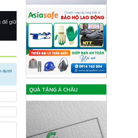
g để giữ
n dưới
QUÀ TẶNG Á CHÂU