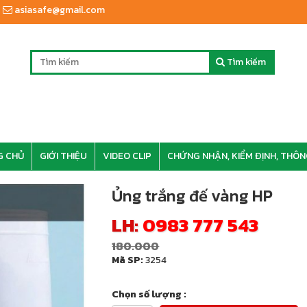
asiasafe@gmail.com
Tìm kiếm
G CHỦ
GIỚI THIỆU
VIDEO CLIP
CHỨNG NHẬN, KIỂM ĐỊNH, THÔN
Ủng trắng đế vàng HP
LH:
0983 777 543
180.000
Mã SP:
3254
Chọn số lượng :