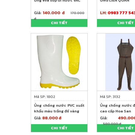
Ủng eva sốp đi nước VAC
ỦNG LIỀN QUẤN
Giá:
140.000 đ
LH:
0983 777 54
170.000
đ
CHI TIẾT
CHI TIẾT
Mã SP: 1802
Mã SP: 3132
Ủng chống nước PVC xuất
Ủng chống nước 
khẩu màu trắng đế vàng
cao cấp Hoa San
Giá:
88.000 đ
Giá:
490.
580.000 đ
CHI TIẾT
CHI TIẾT