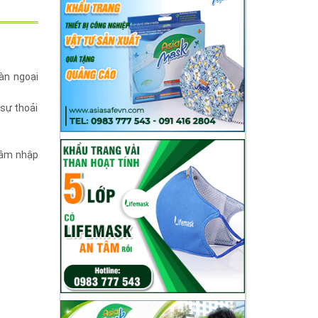
àn ngoại
 sự thoải
hâm nhập