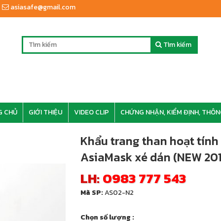
asiasafe@gmail.com
Tìm kiếm
G CHỦ
GIỚI THIỆU
VIDEO CLIP
CHỨNG NHẬN, KIỂM ĐỊNH, THÔN
Khẩu trang than hoạt tính
AsiaMask xé dán (NEW 20
LH:
0983 777 543
Mã SP:
AS02-N2
Chọn số lượng :