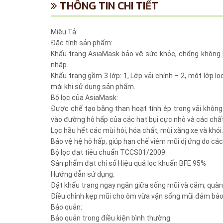
THÔNG TIN CHI TIẾT
Miêu Tả:
Đặc tính sản phẩm:
Khẩu trang AsiaMask bảo vệ sức khỏe, chống không k
nhập.
Khẩu trang gồm 3 lớp: 1, Lớp vải chính – 2, một lớp lọ
mái khi sử dụng sản phẩm.
Bộ lọc của AsiaMask:
Được chế tạo bằng than hoạt tính ép trong vải khô
vào đường hô hấp của các hạt bụi cực nhỏ và các chất
Lọc hầu hết các mùi hôi, hóa chất, mùi xăng xe và khói.
Bảo vệ hệ hô hấp, giúp hạn chế viêm mũi dị ứng do các
Bộ lọc đạt tiêu chuẩn TCCS01/2009
Sản phẩm đạt chỉ số Hiệu quả lọc khuẩn BFE 95%
Hướng dẫn sử dụng:
Đặt khẩu trang ngay ngắn giữa sống mũi và cằm, quàng
Điều chỉnh kẹp mũi cho ôm vừa vặn sống mũi đảm bảo b
Bảo quản:
Bảo quản trong điều kiện bình thường.