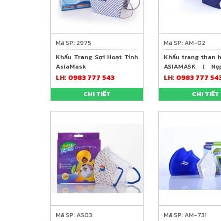
Mã SP: 2975
Mã SP: AM-02
Khẩu Trang Sợi Hoạt Tính
Khẩu trang than h
AsiaMask
ASIAMASK ( Nẹ
ngoài)
LH:
0983 777 543
LH:
0983 777 54
CHI TIẾT
CHI TIẾT
Mã SP: AS03
Mã SP: AM-731