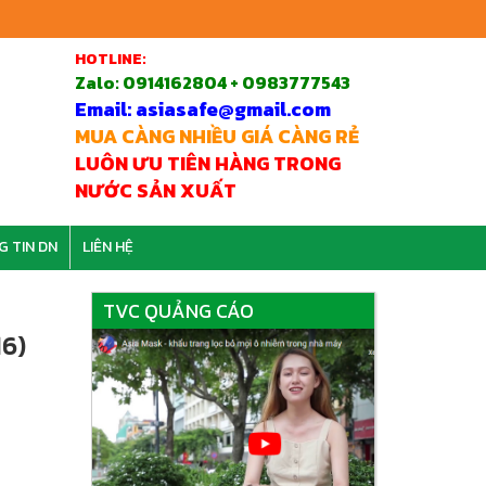
HOTLINE:
Zalo:
0914162804 + 0983777543
Email: asiasafe@gmail.com
MUA CÀNG NHIỀU GIÁ CÀNG RẺ
LUÔN ƯU TIÊN HÀNG TRONG
NƯỚC SẢN XUẤT
G TIN DN
LIÊN HỆ
TVC QUẢNG CÁO
16)