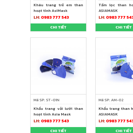
Khâu trang trẻ em than
Tấm lọc than ho
hoạt tính AsiMask
ASIAMASK
LH:
0983 777 543
LH:
0983 777 54
CHI TIẾT
CHI TIẾT
Mã SP: ST-01N
Mã SP: AM-02
Khẩu trang vải lưới than
Khẩu trang than h
hoạt tính Asia Mask
ASIAMASK
LH:
0983 777 543
LH:
0983 777 54
CHI TIẾT
CHI TIẾT