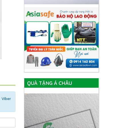
QUÀ TẶNG Á CHÂU
Viber