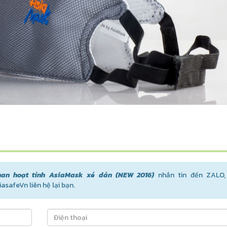
han hoạt tính AsiaMask xé dán (NEW 2016)
nhắn tin đến ZALO, 
asafeVn liên hệ lại bạn.