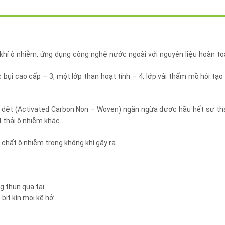
hí ô nhiễm, ứng dụng công nghệ nước ngoài với nguyên liệu hoàn to
c bụi cao cấp – 3, một lớp than hoạt tính – 4, lớp vải thấm mồ hôi tạo
ng dệt (Activated Carbon Non – Woven) ngăn ngừa được hầu hết sự t
 thải ô nhiễm khác.
 chất ô nhiễm trong không khí gây ra.
 thun qua tai.
ịt kín mọi kẽ hở.