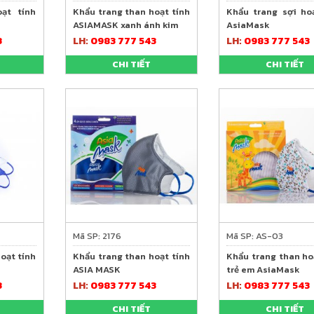
ạt tính
Khẩu trang than hoạt tính
Khẩu trang sợi ho
ASIAMASK xanh ánh kim
AsiaMask
3
LH:
0983 777 543
LH:
0983 777 543
CHI TIẾT
CHI TIẾT
Mã SP: 2176
Mã SP: AS-03
oạt tính
Khẩu trang than hoạt tính
Khẩu trang than ho
ASIA MASK
trẻ em AsiaMask
3
LH:
0983 777 543
LH:
0983 777 543
CHI TIẾT
CHI TIẾT