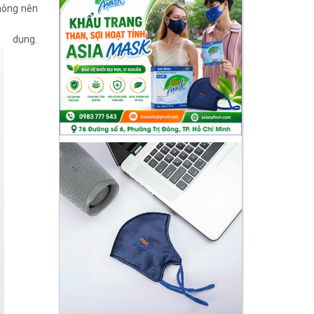
hông nên
ụng.