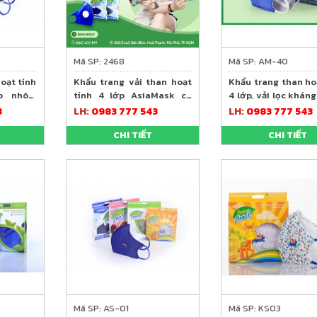
Mã SP: 2468
Mã SP: AM-40
oạt tính
Khẩu trang vải than hoạt
Khẩu trang than ho
p nhôm
tính 4 lớp AsiaMask có
4 lớp, vải lọc khán
van thoát khí
Asia Mask
3
LH:
0983 777 543
LH:
0983 777 543
CHI TIẾT
CHI TIẾT
Mã SP: AS-01
Mã SP: KS03