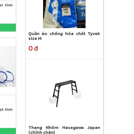
ạt tính
Quần áo chống hóa chất Tyvek
size M
0 đ
ạt tính
Thang Nhôm Hasegawa Japan
(chỉnh chân)