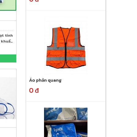
ạt tính
g khuẩn
Áo phản quang
0 đ