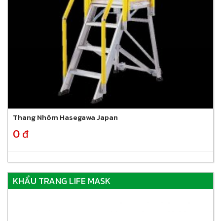
Thang Nhôm Hasegawa Japan
0 đ
KHẨU TRANG LIFE MASK