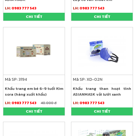
LH:
0983 777 543
LH:
0983 777 543
CHI TIẾT
CHI TIẾT
Mã SP: 3194
Mã SP: XD-02N
Khẩu trang em bé 6-9 tuổi Kim
Khẩu trang than hoạt tính
sora (hàng xuất khẩu)
ASIANMASK vải lưới xanh
LH:
0983 777 543
40.000 đ
LH:
0983 777 543
CHI TIẾT
CHI TIẾT