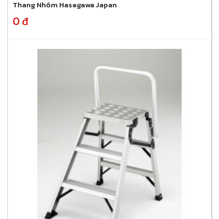
Thang Nhôm Hasegawa Japan
0 đ