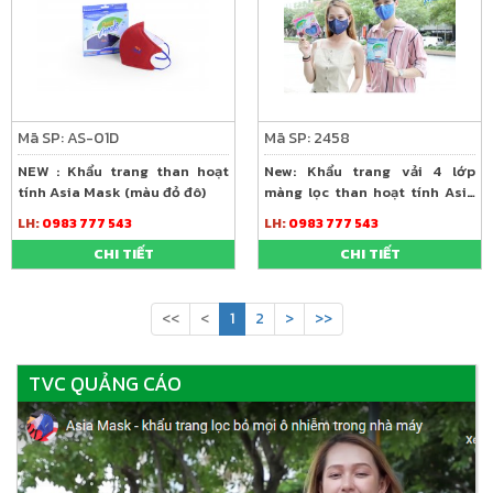
Mã SP: AS-01D
Mã SP: 2458
NEW : Khẩu trang than hoạt
New: Khẩu trang vải 4 lớp
tính Asia Mask (màu đỏ đô)
màng lọc than hoạt tính Asia
Mask
LH:
0983 777 543
LH:
0983 777 543
CHI TIẾT
CHI TIẾT
<<
<
1
2
>
>>
TVC QUẢNG CÁO