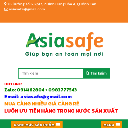
76 Đường số 6, kp17, P.Bình Hưng Hòa A, Q.Bình Tân
asiasafe@gmail.com
Tìm kiếm
HOTLINE:
Zalo:
0914162804 + 0983777543
Email: asiasafe@gmail.com
MUA CÀNG NHIỀU GIÁ CÀNG RẺ
LUÔN ƯU TIÊN HÀNG TRONG NƯỚC SẢN XUẤT
DANH MỤC SẢN PHẨM
MENU