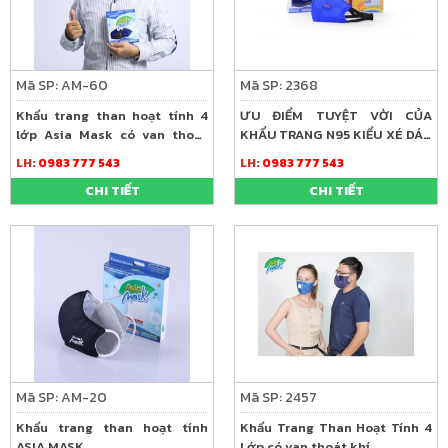
Mã SP: AM-60
Mã SP: 2368
Khẩu trang than hoạt tính 4
ƯU ĐIỂM TUYỆT VỜI CỦA
lớp Asia Mask có van thoát
KHẨU TRANG N95 KIỂU XÉ DÁN
khí
SAU GÁY
LH:
0983 777 543
LH:
0983 777 543
CHI TIẾT
CHI TIẾT
Mã SP: AM-20
Mã SP: 2457
Khẩu trang than hoạt tính
Khẩu Trang Than Hoạt Tính 4
ASIA MASK
Lớp có van thoát khí