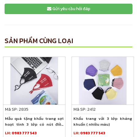
Gửi yêu cầu hỏi đáp
SẢN PHẨM CÙNG LOẠI
Mã SP: 2835
Mã SP: 2412
Mẫu quà tặng khẩu trang sợi
Khẩu trang vải 3 lớp kháng
hoạt tính 3 lớp có nút điều
khuẩn ( nhiều màu)
chỉnh cho Lock n Lock
LH:
0983 777 543
LH:
0983 777 543