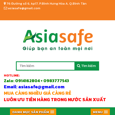
76 Đường số 6, kp17, P.Bình Hưng Hòa A, Q.Bình Tân
asiasafe@gmail.com
Tìm kiếm
HOTLINE:
Zalo:
0914162804 + 0983777543
Email: asiasafe@gmail.com
MUA CÀNG NHIỀU GIÁ CÀNG RẺ
LUÔN ƯU TIÊN HÀNG TRONG NƯỚC SẢN XUẤT
DANH MỤC SẢN PHẨM
MENU