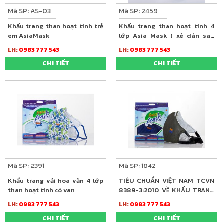
Mã SP: AS-03
Mã SP: 2459
Khẩu trang than hoạt tính trẻ
Khẩu trang than hoạt tính 4
em AsiaMask
lớp Asia Mask ( xé dán sau
gáy)
LH:
0983 777 543
LH:
0983 777 543
CHI TIẾT
CHI TIẾT
Mã SP: 2391
Mã SP: 1842
Khẩu trang vải hoa văn 4 lớp
TIÊU CHUẨN VIỆT NAM TCVN
than hoạt tính có van
8389-3:2010 VỀ KHẨU TRANG
LỌC ĐỘC
LH:
0983 777 543
LH:
0983 777 543
CHI TIẾT
CHI TIẾT