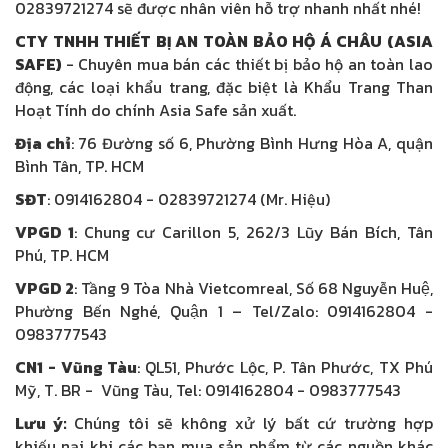
02839721274 sẽ được nhân viên hỗ trợ nhanh nhất nhé!
CTY TNHH THIẾT BỊ AN TOÀN BẢO HỘ Á CHÂU (ASIA
SAFE)
- Chuyên mua bán các thiết bị bảo hộ an toàn lao
động, các loại khẩu trang, đặc biệt là Khẩu Trang Than
Hoạt Tính do chính Asia Safe sản xuất.
Địa chỉ
: 76 Đường số 6, Phường Bình Hưng Hòa A, quận
Bình Tân, TP. HCM
SĐT
: 0914162804 - 02839721274 (Mr. Hiệu)
VPGD 1
: Chung cư Carillon 5, 262/3 Lũy Bán Bích, Tân
Phú, TP. HCM
VPGD 2
: Tầng 9 Tòa Nhà Vietcomreal, Số 68 Nguyễn Huệ,
Phường Bến Nghé, Quận 1 – Tel/Zalo: 0914162804 -
0983777543
CN1
- Vũng Tàu
: QL51, Phước Lộc, P. Tân Phước, TX Phú
Mỹ, T. BR - Vũng Tàu, Tel: 0914162804 - 0983777543
Lưu ý:
Chúng tôi sẽ không xử lý bất cứ trường hợp
khiếu nại khi các bạn mua sản phẩm từ các nguồn khác