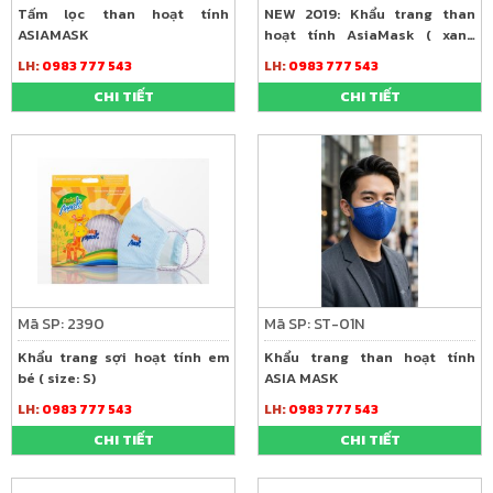
Tấm lọc than hoạt tính
NEW 2019: Khẩu trang than
ASIAMASK
hoạt tính AsiaMask ( xanh
đen, lưới đen)
LH:
0983 777 543
LH:
0983 777 543
CHI TIẾT
CHI TIẾT
Mã SP: 2390
Mã SP: ST-01N
Khẩu trang sợi hoạt tính em
Khẩu trang than hoạt tính
bé ( size: S)
ASIA MASK
LH:
0983 777 543
LH:
0983 777 543
CHI TIẾT
CHI TIẾT