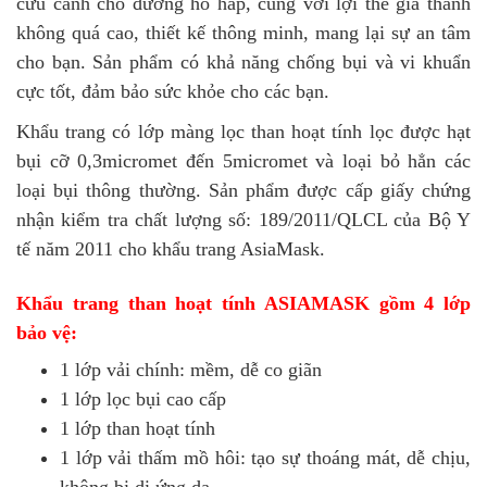
cứu cánh cho đường hô hấp, cùng với lợi thế giá thành
không quá cao, thiết kế thông minh, mang lại sự an tâm
cho bạn. Sản phẩm có khả năng chống bụi và vi khuẩn
cực tốt, đảm bảo sức khỏe cho các bạn.
Khẩu trang có lớp màng lọc than hoạt tính lọc được hạt
bụi cỡ 0,3micromet đến 5micromet và loại bỏ hẳn các
loại bụi thông thường. Sản phẩm được cấp giấy chứng
nhận kiểm tra chất lượng số: 189/2011/QLCL của Bộ Y
tế năm 2011 cho khẩu trang AsiaMask.
Khẩu trang than hoạt tính ASIAMASK
gồm 4 lớp
bảo vệ:
1 lớp vải chính: mềm, dễ co giãn
1 lớp lọc bụi cao cấp
1 lớp than hoạt tính
1 lớp vải thấm mồ hôi: tạo sự thoáng mát, dễ chịu,