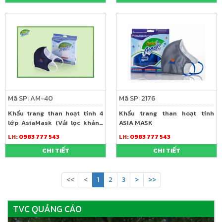
Mã SP: AM-40
Mã SP: 2176
Khẩu trang than hoạt tính 4
Khẩu trang than hoạt tính
lớp AsiaMask (Vải lọc kháng
ASIA MASK
khuẩn)
LH:
0983 777 543
LH:
0983 777 543
CHI TIẾT
CHI TIẾT
<<
<
1
2
3
>
>>
TVC QUẢNG CÁO