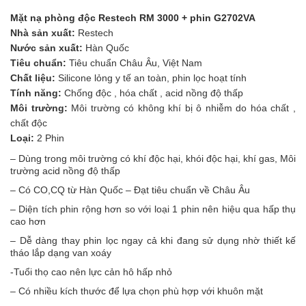
Mặt nạ phòng độc Restech RM 3000 + phin G2702VA
Nhà s
ả
n xu
ấ
t:
Restech
N
ướ
c s
ả
n xu
ấ
t:
Hàn Quốc
Tiêu chu
ẩ
n
:
Tiêu chuẩn Châu Âu, Việt Nam
Ch
ấ
t li
ệ
u:
Silicone lỏng y tế an toàn, phin lọc hoạt tính
Tính năng:
Chống độc , hóa chất , acid nồng độ thấp
Môi tr
ườ
ng:
Môi trường có không khí bị ô nhiễm do hóa chất ,
chất độc
Lo
ạ
i:
2 Phin
– Dùng trong môi trường có khí độc hại, khói độc hại, khí gas, Môi
trường acid nồng độ thấp
– Có CO,CQ từ Hàn Quốc – Đạt tiêu chuẩn về Châu Âu
– Diện tích phin rộng hơn so với loại 1 phin nên hiệu qua hấp thụ
cao hơn
– Dễ dàng thay phin lọc ngay cả khi đang sử dụng nhờ thiết kế
tháo lắp dạng van xoáy
-Tuổi thọ cao nên lực cản hô hấp nhỏ
– Có nhiều kích thước để lựa chọn phù hợp với khuôn mặt