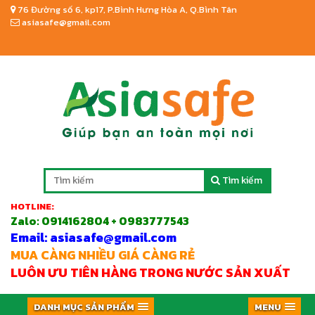
76 Đường số 6, kp17, P.Bình Hưng Hòa A, Q.Bình Tân
asiasafe@gmail.com
Tìm kiếm
HOTLINE:
Zalo:
0914162804 + 0983777543
Email: asiasafe@gmail.com
MUA CÀNG NHIỀU GIÁ CÀNG RẺ
LUÔN ƯU TIÊN HÀNG TRONG NƯỚC SẢN XUẤT
DANH MỤC SẢN PHẨM
MENU