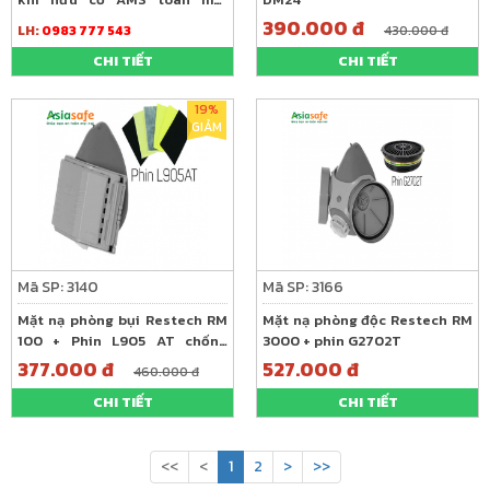
A680+A8510
390.000 đ
LH:
0983 777 543
430.000 đ
CHI TIẾT
CHI TIẾT
19%
GIẢM
Mã SP: 3140
Mã SP: 3166
Mặt nạ phòng bụi Restech RM
Mặt nạ phòng độc Restech RM
100 + Phin L905 AT chống
3000 + phin G2702T
virus, vi khuẩn. bụi
377.000 đ
527.000 đ
460.000 đ
CHI TIẾT
CHI TIẾT
<<
<
1
2
>
>>