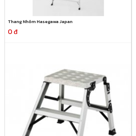
Thang Nhôm Hasegawa Japan
0 đ