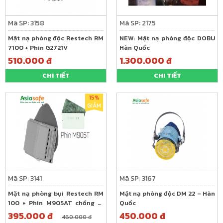
Mã SP: 3158
Mã SP: 2175
Mặt nạ phòng độc Restech RM
NEW: Mặt nạ phòng độc DOBU
7100 + Phin G2721V
Hàn Quốc
510.000 đ
1.300.000 đ
CHI TIẾT
CHI TIẾT
15%
GIẢM
Mã SP: 3141
Mã SP: 3167
Mặt nạ phòng bụi Restech RM
Mặt nạ phòng độc DM 22 – Hàn
100 + Phin M905AT chống vi
Quốc
khuẩn, virus, bụi
395.000 đ
450.000 đ
460.000 đ