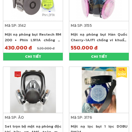
Mã SP: 3142
Mã SP: 3155
Mặt nạ phòng bụi Restech RM
Mặt nạ phòng bụi Hàn Quốc
200 + Phin L911A chống vi
Cherry-1A/F1 chống vi khuẩn,
khuẩn, virus, bụi
virus, bụi
430.000 đ
550.000 đ
520.000 đ
CHI TIẾT
CHI TIẾT
10%
GIẢM
Mã SP: Ă0
Mã SP: 3176
Set trọn bộ mặt nạ phòng độc
Mặt nạ lọc bụi 1 lọc DOBU
khí hữu cơ AMS toàn mặt
DM24