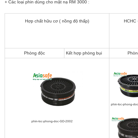
+ Các loại phin dùng cho mặt nạ RM 3000 :
Hợp chất hữu cơ ( nồng độ thấp)
HCHC +
Phòng độc
Kết hợp phòng bụi
Phòn
phin-loc-phong-d
phin-loc-phong-doc-GD-2002