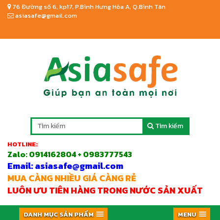
76 Đường số 6, kp17, P.Bình Hưng Hòa A, Q.Bình Tân
asiasafe@gmail.com
Tìm kiếm
HOTLINE:
Zalo:
0914162804 + 0983777543
Email: asiasafe@gmail.com
MUA CÀNG NHIỀU GIÁ CÀNG RẺ
LUÔN ƯU TIÊN HÀNG TRONG NƯỚC SẢN XUẤT
DANH MỤC SẢN PHẨM
MENU