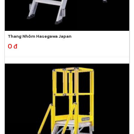
Thang Nhôm Hasegawa Japan
0 đ