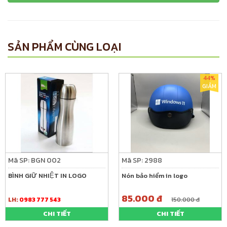
SẢN PHẨM CÙNG LOẠI
44%
GIẢM
Mã SP: BGN 002
Mã SP: 2988
BÌNH GIỮ NHIỆT IN LOGO
Nón bảo hiểm in logo
85.000 đ
LH:
0983 777 543
150.000 đ
CHI TIẾT
CHI TIẾT