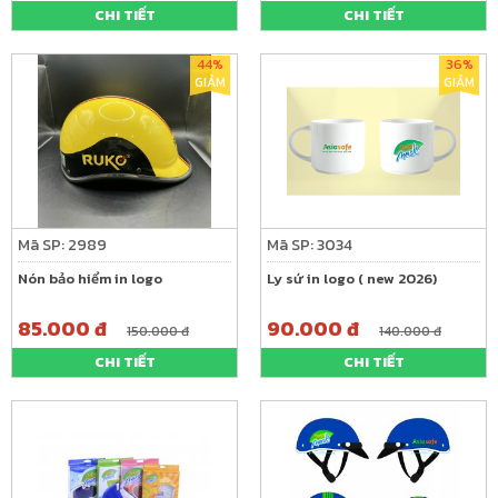
CHI TIẾT
CHI TIẾT
44%
36%
GIẢM
GIẢM
Mã SP: 2989
Mã SP: 3034
Nón bảo hiểm in logo
Ly sứ in logo ( new 2026)
85.000 đ
90.000 đ
150.000 đ
140.000 đ
CHI TIẾT
CHI TIẾT