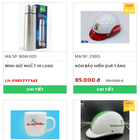
44%
GIẢM
Mã SP: BGN 001
Mã SP: 2980
BÌNH GIỮ NHIỆT IN LOGO
NÓN BẢO HIỂM QUÀ TẶNG
85.000 đ
LH:
0983 777 543
150.000 đ
CHI TIẾT
CHI TIẾT
44%
GIẢM