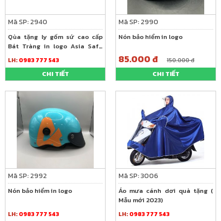
Mã SP: 2940
Mã SP: 2990
Qùa tặng ly gốm sứ cao cấp
Nón bảo hiểm in logo
Bát Tràng in logo Asia Safe
trong tháng 6
85.000 đ
LH:
0983 777 543
150.000 đ
CHI TIẾT
CHI TIẾT
Mã SP: 2992
Mã SP: 3006
Nón bảo hiểm in logo
Áo mưa cánh dơi quà tặng (
Mẫu mới 2023)
LH:
0983 777 543
LH:
0983 777 543