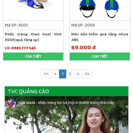
Mã SP: XD01
Mã SP: 2058
Khẩu trang than hoạt tính
Nón bảo hiểm quà tặng nhựa
XD01(quà tặng qc)
ABS
69.000 đ
LH:
0983 777 543
CHI TIẾT
CHI TIẾT
<<
<
1
2
>
>>
TVC QUẢNG CÁO