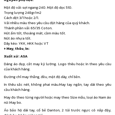
Mật độ vải: sợi ngang:240. Mật độ dọc 510.
Trọng lượng 248gr/m2
Cách dệt 3/1 hoặc 2/1.
Vải nhiều màu theo yêu cầu đặt hàng của quý khách.
Thành phần vải: 65/35 Coton.
Hút ẩm tốt, thoáng mát, cầm màu tốt.
Nút áo nhựa tốt.
Dây kéo: YKK, HKK hoặc VT
♦ May, thêu, in:
Xuất xứ: ASA
Dáng áo đẹp, cắt may kỹ lưỡng. Logo thêu hoặc in theo yêu cầu
của khách hàng.
Đường chỉ may thẳng, đều, mật độ dày, chỉ bền.
In thêu sắc nét, không phai màu.May tay ngắn, tay dài theo yêu
cầu khách hàng.
May đo theo từng người hoặc may theo Size mẫu, loại áo Nam áo
nữ.May bo.
Áo bảo hộ dài tay, cổ bẻ Danton, 2 túi trước ngực có nắp đậy,