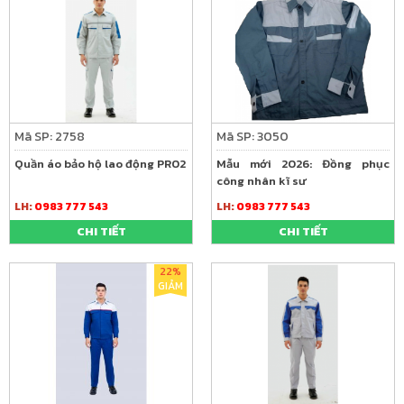
Mã SP: 2758
Mã SP: 3050
Quần áo bảo hộ lao động PR02
Mẫu mới 2026: Đồng phục
công nhân kĩ sư
LH:
0983 777 543
LH:
0983 777 543
CHI TIẾT
CHI TIẾT
22%
GIẢM