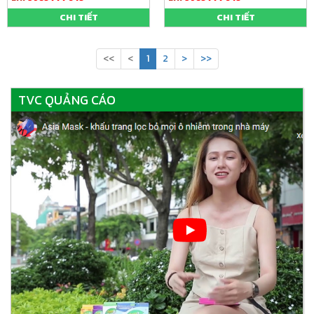
CHI TIẾT
CHI TIẾT
<<
<
1
2
>
>>
TVC QUẢNG CÁO