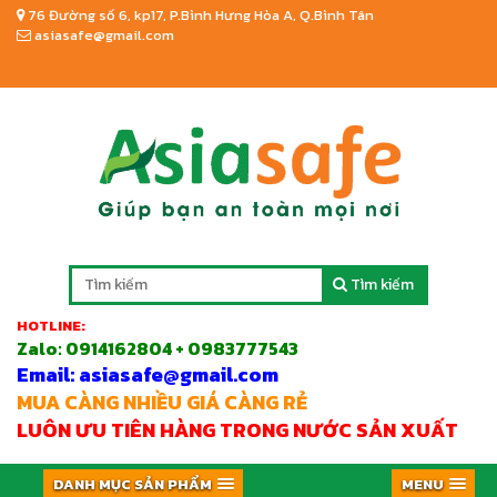
76 Đường số 6, kp17, P.Bình Hưng Hòa A, Q.Bình Tân
asiasafe@gmail.com
Tìm kiếm
HOTLINE:
Zalo:
0914162804 + 0983777543
Email: asiasafe@gmail.com
MUA CÀNG NHIỀU GIÁ CÀNG RẺ
LUÔN ƯU TIÊN HÀNG TRONG NƯỚC SẢN XUẤT
DANH MỤC SẢN PHẨM
MENU