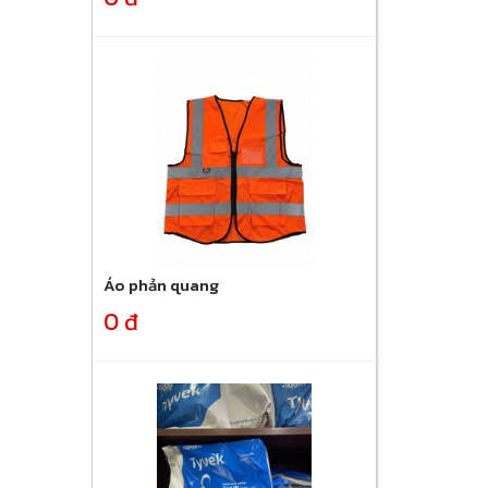
Áo phản quang
0 đ