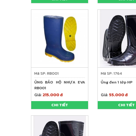
Mã SP: RB001
Mã SP: 1764
ỦNG BẢO HỘ NHỰA EVA
Ủng đen 1 lớp HP
RB001
Giá:
215.000 đ
Giá:
55.000 đ
CHI TIẾT
CHI TIẾT