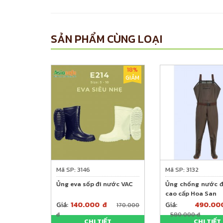
SẢN PHẨM CÙNG LOẠI
18%
GIẢM
Mã SP: 3146
Mã SP: 3132
Ủng eva sốp đi nước VAC
Ủng chống nước 
cao cấp Hoa San
Giá:
140.000 đ
Giá:
490.
170.000
đ
580.000 đ
CHI TIẾT
CHI TIẾT