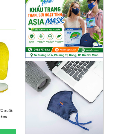
C xuất
 vàng