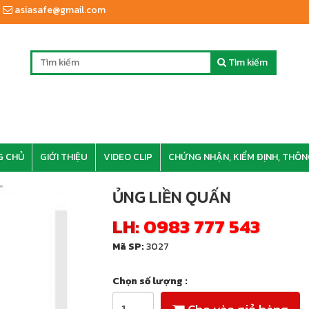
asiasafe@gmail.com
Tìm kiếm
G CHỦ
GIỚI THIỆU
VIDEO CLIP
CHỨNG NHẬN, KIỂM ĐỊNH, THÔN
ỦNG LIỀN QUẤN
LH:
0983 777 543
Mã SP:
3027
Chọn số lượng :