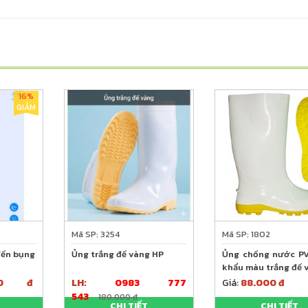
16%
GIẢM
Mã SP: 3254
Mã SP: 1802
đến bụng
Ủng trắng đế vàng HP
Ủng chống nước PV
khẩu màu trắng đế
000 đ
LH:
0983 777
Giá:
88.000 đ
543
180.000 đ
CHI TIẾT
CHI TIẾT