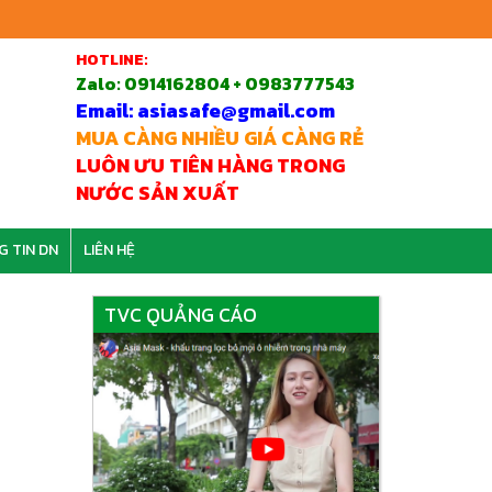
HOTLINE:
Zalo:
0914162804 + 0983777543
Email: asiasafe@gmail.com
MUA CÀNG NHIỀU GIÁ CÀNG RẺ
LUÔN ƯU TIÊN HÀNG TRONG
NƯỚC SẢN XUẤT
G TIN DN
LIÊN HỆ
TVC QUẢNG CÁO