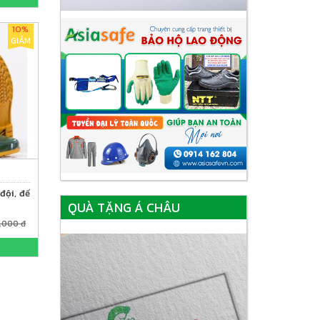
10%
GIẢM
đội, đế
QUÀ TẶNG Á CHÂU
.000 đ