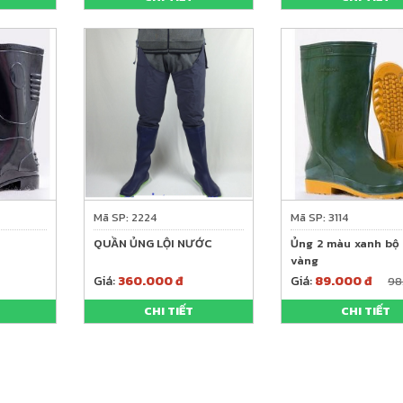
Mã SP: 2224
Mã SP: 3114
QUẦN ỦNG LỘI NƯỚC
Ủng 2 màu xanh bộ 
vàng
Giá:
360.000 đ
Giá:
89.000 đ
98
CHI TIẾT
CHI TIẾT