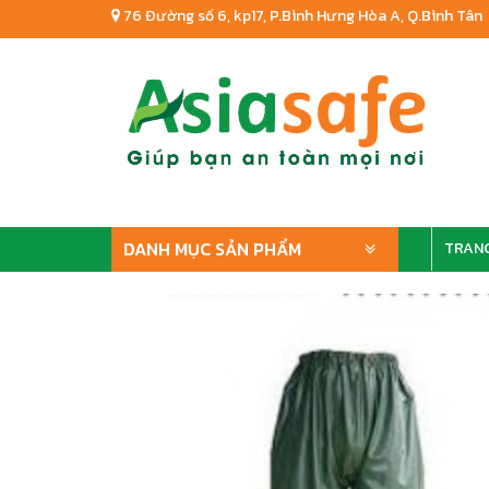
76 Đường số 6, kp17, P.Bình Hưng Hòa A, Q.Bình Tân
DANH MỤC SẢN PHẨM
TRAN