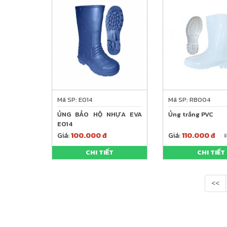
Mã SP: E014
Mã SP: RB004
ỦNG BẢO HỘ NHỰA EVA
Ủng trắng PVC
E014
Giá:
100.000 đ
Giá:
110.000 đ
CHI TIẾT
CHI TIẾT
<<