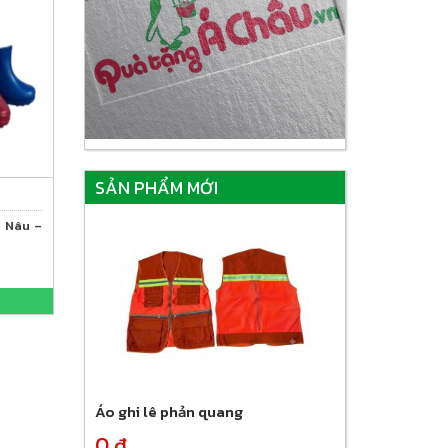
SẢN PHẨM MỚI
– Nâu –
Áo ghi lê phản quang
0 đ