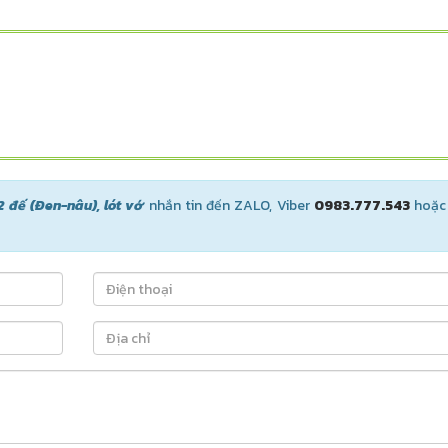
2 đế (Đen-nâu), lót vớ
nhắn tin đến ZALO, Viber
0983.777.543
hoặc 