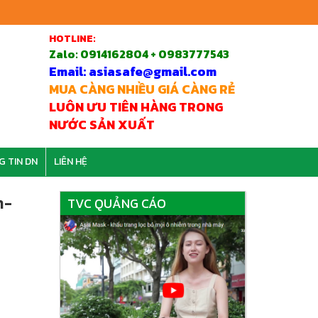
HOTLINE:
Zalo:
0914162804 + 0983777543
Email: asiasafe@gmail.com
MUA CÀNG NHIỀU GIÁ CÀNG RẺ
LUÔN ƯU TIÊN HÀNG TRONG
NƯỚC SẢN XUẤT
G TIN DN
LIÊN HỆ
n-
TVC QUẢNG CÁO