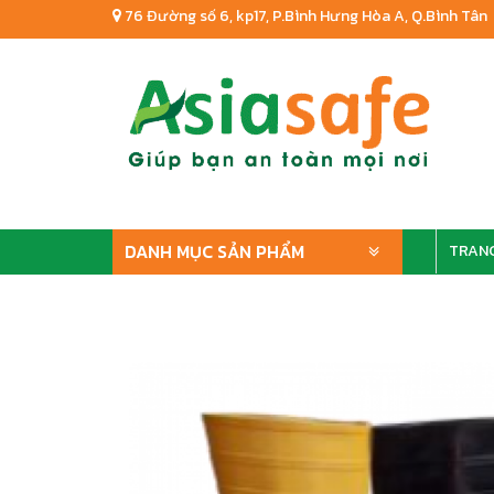
76 Đường số 6, kp17, P.Bình Hưng Hòa A, Q.Bình Tân
DANH MỤC SẢN PHẨM
TRAN