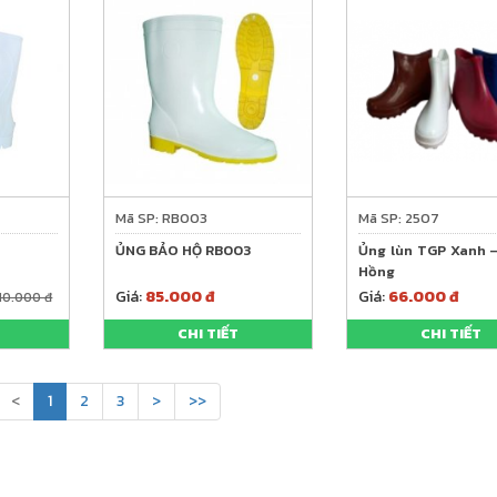
Mã SP: RB003
Mã SP: 2507
ỦNG BẢO HỘ RB003
Ủng lùn TGP Xanh 
Hồng
Giá:
85.000 đ
Giá:
66.000 đ
110.000 đ
CHI TIẾT
CHI TIẾT
<
1
2
3
>
>>