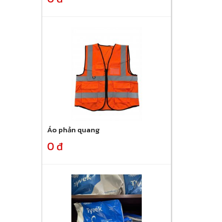
Áo phản quang
0 đ