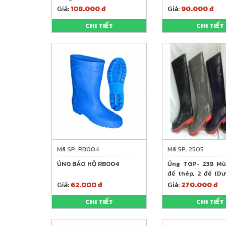
Giá:
108.000 đ
Giá:
90.000 đ
CHI TIẾT
CHI TIẾT
Mã SP: RB004
Mã SP: 2505
ỦNG BẢO HỘ RB004
Ủng TGP- 239 Mũ
đế thép, 2 đế (D
hoặc (Đennâu), ló
Giá:
62.000 đ
Giá:
270.000 đ
CHI TIẾT
CHI TIẾT