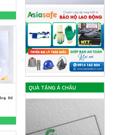
QUÀ TẶNG Á CHÂU
ắng Đế