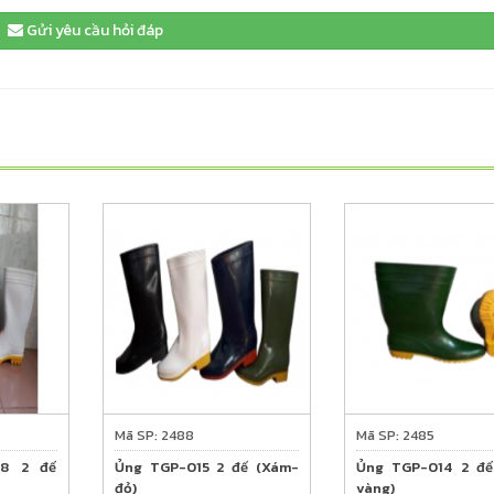
Gửi yêu cầu hỏi đáp
Mã SP: 2488
Mã SP: 2485
28 2 đế
Ủng TGP-015 2 đế (Xám-
Ủng TGP-014 2 đế
đỏ)
vàng)