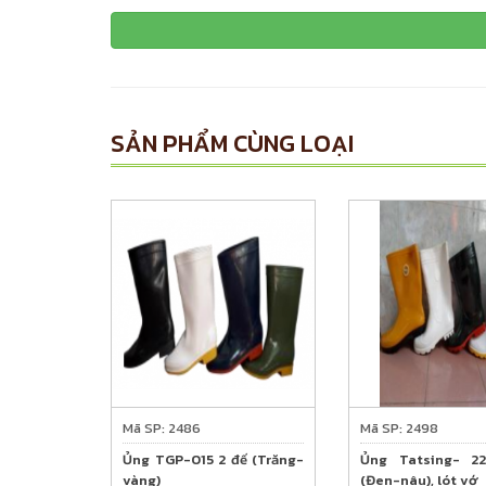
SẢN PHẨM CÙNG LOẠI
Mã SP: 2486
Mã SP: 2498
Ủng TGP-015 2 đế (Trăng-
Ủng Tatsing- 2
vàng)
(Đen-nâu), lót vớ