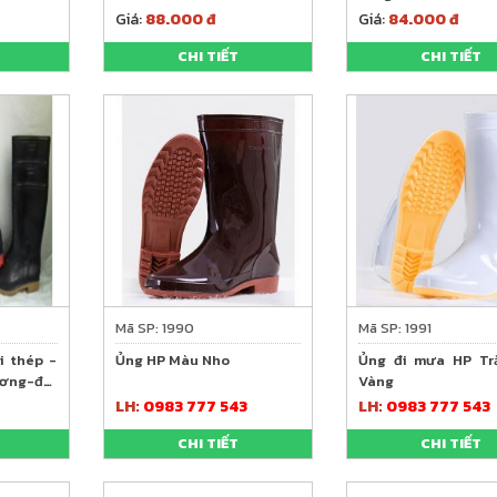
Giá:
88.000 đ
Giá:
84.000 đ
CHI TIẾT
CHI TIẾT
Mã SP: 1990
Mã SP: 1991
i thép -
Ủng HP Màu Nho
Ủng đi mưa HP Tr
ương-đỏ)
Vàng
t vớ
LH:
0983 777 543
LH:
0983 777 543
CHI TIẾT
CHI TIẾT