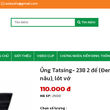
asiasafe@gmail.com
Tìm kiếm
G CHỦ
GIỚI THIỆU
VIDEO CLIP
CHỨNG NHẬN, KIỂM ĐỊNH, THÔN
Ủng Tatsing- 238 2 đế (Đe
nâu), lót vớ
110.000 đ
Mã SP:
2500
Chọn số lượng :